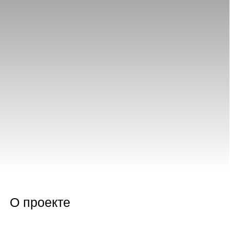
О проекте
Год
Площадь
Назначение
2025
95м2
жилой
Статус
Расположение
реализация
г.Москва