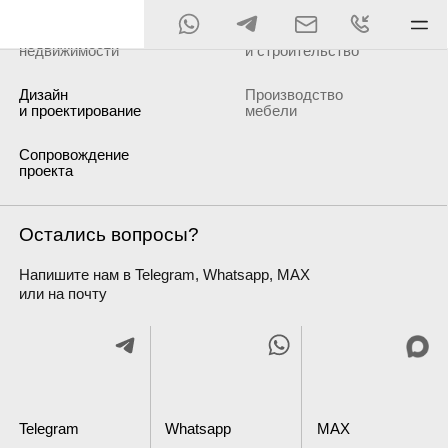
Подбор
Ремонт
недвижимости
и строительство
Дизайн
Производство
и проектирование
мебели
Сопровождение
проекта
Остались вопросы?
Напишите нам в Telegram, Whatsapp, MAX
или на почту
Telegram
Whatsapp
MAX
Мы готовы встретиться в
Режим работы
комфортном для вас месте, в
удобное время. Звоните, мы
Пн — Пт 9:00 — 20:00
всегда вам рады!