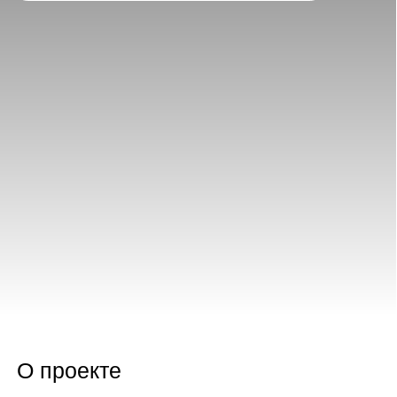
О проекте
Год
Площадь
Назначение
2025
30м2
жилой
Статус
Расположение